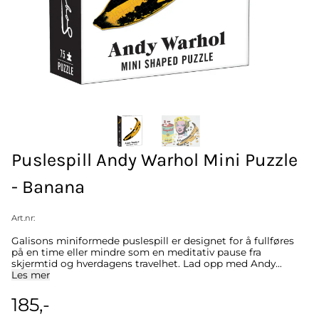
Puslespill Andy Warhol Mini Puzzle
- Banana
Art.nr:
Galisons miniformede puslespill er designet for å fullføres
på en time eller mindre som en meditativ pause fra
skjermtid og hverdagens travelhet. Lad opp med Andy
Warhol Mini Shaped Puzzle Banana og lag et 75-delers
Les mer
mesterverk ved å sette sammen Warhols ikoniske Banana
bit for bit. Det fullførte minipuslespillet er formet som
185,-
originalverket! – Eskestørrelse: 83 x 114 x 32 mm – 100 brikker