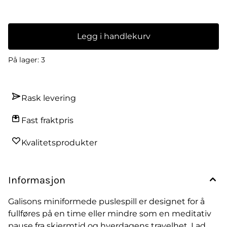
per puslespill – Minimalt puslespillstøv – Tilfeldig kutt
Legg i handlekurv
På lager
: 3
Rask levering
Fast fraktpris
Kvalitetsprodukter
Informasjon
Galisons miniformede puslespill er designet for å
fullføres på en time eller mindre som en meditativ
pause fra skjermtid og hverdagens travelhet. Lad