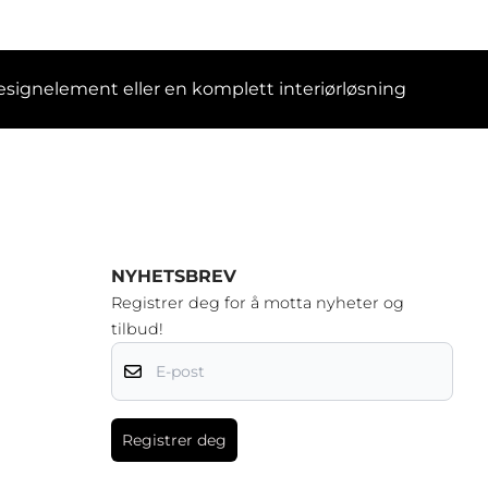
designelement eller en komplett interiørløsning
NYHETSBREV
Registrer deg for å motta nyheter og
tilbud!
E-post
Registrer deg