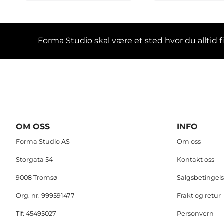
Forma Studio skal være et sted hvor du alltid 
OM OSS
INFO
Forma Studio AS
Om oss
Storgata 54
Kontakt oss
9008 Tromsø
Salgsbetingels
Org. nr. 999591477
Frakt og retur
Tlf:
45495027
Personvern