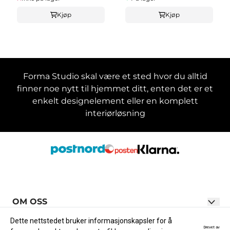
Kjøp
Kjøp
Forma Studio skal være et sted hvor du alltid
finner noe nytt til hjemmet ditt, enten det er et
enkelt designelement eller en komplett
interiørløsning
OM OSS
Forma Studio AS
INFO
Dette nettstedet bruker informasjonskapsler for å
Drevet av