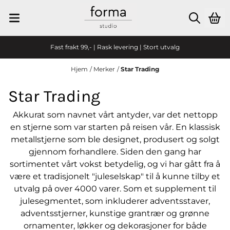
Hopp til innhold
Fast frakt 99,- | Rask levering | Stort utvalg
Hjem
/
Merker
/
Star Trading
Star Trading
Akkurat som navnet vårt antyder, var det nettopp
en stjerne som var starten på reisen vår. En klassisk
metallstjerne som ble designet, produsert og solgt
gjennom forhandlere. Siden den gang har
sortimentet vårt vokst betydelig, og vi har gått fra å
være et tradisjonelt "juleselskap" til å kunne tilby et
utvalg på over 4000 varer. Som et supplement til
julesegmentet, som inkluderer adventsstaver,
adventsstjerner, kunstige grantrær og grønne
ornamenter, løkker og dekorasjoner for både