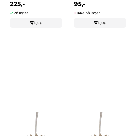
100-lys ...
225,-
110 cm ...
95,-
På lager
Ikke på lager
Kjøp
Kjøp