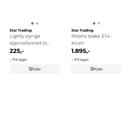
Star Trading
Star Trading
Lighty slynge
Milano stake E14 -
stjerneformet til
Krom
papirstjerner ...
225,-
1.895,-
På lager
På lager
Kjøp
Kjøp