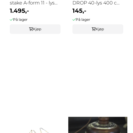
stake A-form 11 - lys
DROP 40-lys 400 cm
grafitt
1.495,-
batteri/timer ...
145,-
På lager
På lager
Kjøp
Kjøp