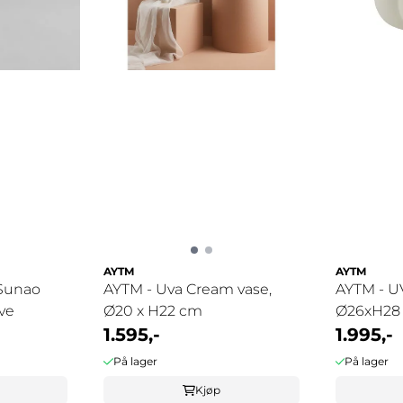
AYTM
AYTM
Sunao
AYTM - Uva Cream vase,
AYTM - U
ive
Ø20 x H22 cm
Ø26xH28
1.595,-
1.995,-
På lager
På lager
Kjøp