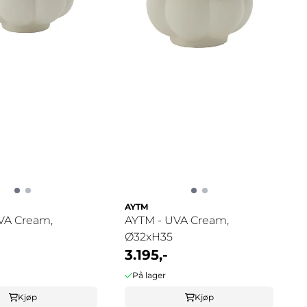
AYTM
VA Cream,
AYTM - UVA Cream,
Ø32xH35
3.195,-
På lager
Kjøp
Kjøp