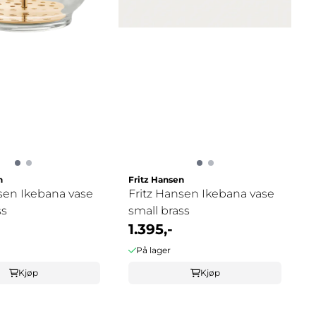
n
Fritz Hansen
sen Ikebana vase
Fritz Hansen Ikebana vase
ss
small brass
1.395,-
På lager
Kjøp
Kjøp