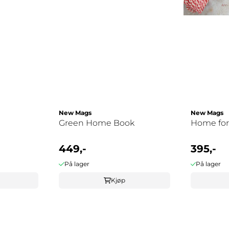
New Mags
New Mags
Green Home Book
Home for
449,-
395,-
På lager
På lager
Kjøp