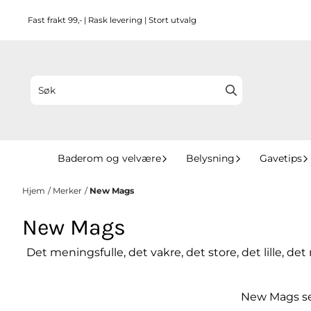
Hopp til innhold
Fast frakt 99,- | Rask levering | Stort utvalg
Baderom og velvære
Belysning
Gavetips
Hjem
/
Merker
/
New Mags
New Mags
Det meningsfulle, det vakre, det store, det lille, de
New Mags sel