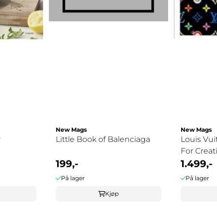
New Mags
New Mags
r
Little Book of Balenciaga
Louis Vui
For Creat
199,-
1.499,-
På lager
På lager
Kjøp