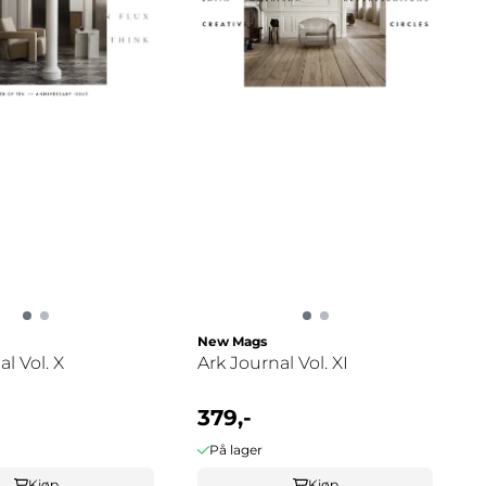
New Mags
l Vol. X
Ark Journal Vol. XI
379,-
På lager
Kjøp
Kjøp