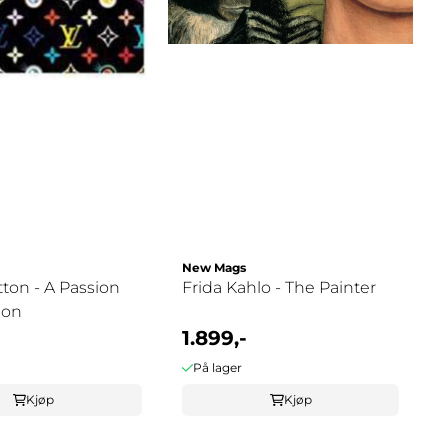
New Mags
tton - A Passion
Frida Kahlo - The Painter
ion
1.899,-
På lager
Kjøp
Kjøp