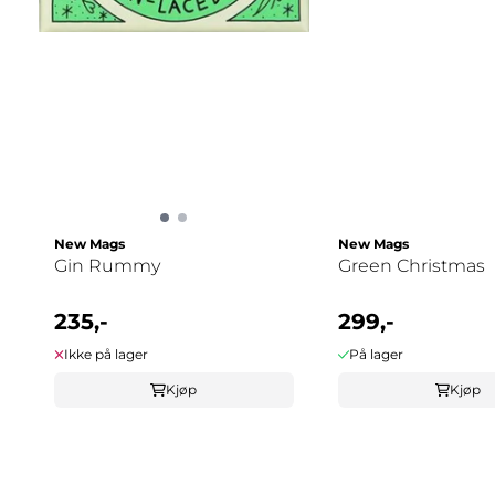
New Mags
New Mags
Gin Rummy
Green Christmas
235,-
299,-
Ikke på lager
På lager
Kjøp
Kjøp