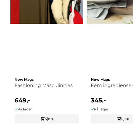
New Mags
New Mags
Fashioning Masculinities
Fem ingrediense
649,-
345,-
På lager
På lager
Kjøp
Kjøp